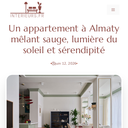
Aller
au
MENU
contenu
Un appartement à Almaty
mêlant sauge, lumière du
soleil et sérendipité
juin 12, 2026